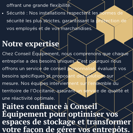
offrant une grande flexibilité.
Sécurité : Nos installations respectent les normes de
sécurité les plus strictes, garantissant la protection de
vos employés et de vos marchandises.
Notre expertise
Chez Conseil Équipement, nous comprenons que chaque
entreprise a des besoins uniques. C’est pourquoi nous
offrons un service de conseil personnalisé, évaluant vos
besoins spécifiques et proposant des solutions sur
mesure. Nos équipes interviennent sur l’ensemble du
territoire de l’Occitanie, assurant un service de qualité et
une réactivité optimale.
Faites confiance à Conseil
Équipement pour optimiser vos
espaces de stockage et transformer
votre façon de gérer vos entrepôts.