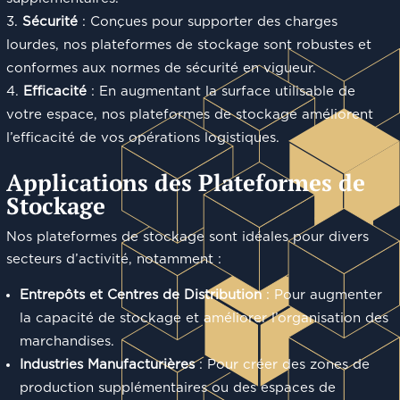
Sécurité
: Conçues pour supporter des charges
lourdes, nos plateformes de stockage sont robustes et
conformes aux normes de sécurité en vigueur.
Efficacité
: En augmentant la surface utilisable de
votre espace, nos plateformes de stockage améliorent
l’efficacité de vos opérations logistiques.
Applications des Plateformes de
Stockage
Nos plateformes de stockage sont idéales pour divers
secteurs d’activité, notamment :
Entrepôts et Centres de Distribution
: Pour augmenter
la capacité de stockage et améliorer l’organisation des
marchandises.
Industries Manufacturières
: Pour créer des zones de
production supplémentaires ou des espaces de