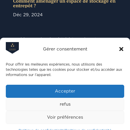
Comment aménager un espace de stockage en
entrepôt ?
Déc 29, 2024
Basé à Mons, dans la périphérie Toulousaine,
Conseil équipement à Toulouse, spécialiste de
l’installation de rayonnages métalliques et cloisons
Gérer consentement
amovibles, vous apporte une solution premium
adaptée à vos exigences : agencement, sécurité,
optimisation et organisation d’espaces, expertises
Pour offrir les meilleures expériences, nous utilisons des
et SAV.
technologies telles que les cookies pour stocker et/ou accéder aux
informations sur l'appareil.
Politique de confidentialité
Accepter
Mentions légales
refus
Voir préférences