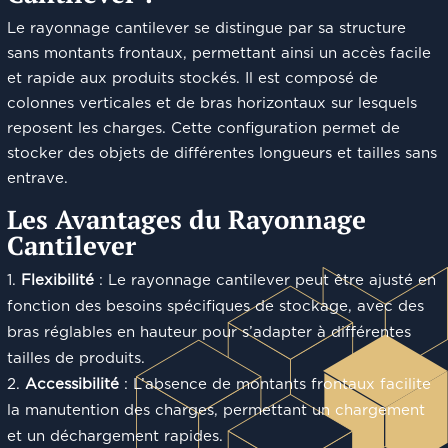
Le rayonnage cantilever se distingue par sa structure
sans montants frontaux, permettant ainsi un accès facile
et rapide aux produits stockés. Il est composé de
colonnes verticales et de bras horizontaux sur lesquels
reposent les charges. Cette configuration permet de
stocker des objets de différentes longueurs et tailles sans
entrave.
Les Avantages du Rayonnage
Cantilever
Flexibilité
: Le rayonnage cantilever peut être ajusté en
fonction des besoins spécifiques de stockage, avec des
bras réglables en hauteur pour s’adapter à différentes
tailles de produits.
Accessibilité
: L’absence de montants frontaux facilite
la manutention des charges, permettant un chargement
et un déchargement rapides.