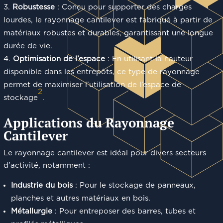
Robustesse
: Conçu pour supporter des charges
lourdes, le rayonnage cantilever est fabriqué à partir de
matériaux robustes et durables, garantissant une longue
durée de vie.
Optimisation de l’espace
: En utilisant la hauteur
disponible dans les entrepôts, ce type de rayonnage
permet de maximiser l’utilisation de l’espace de
2
stockage
.
Applications du Rayonnage
Cantilever
Le rayonnage cantilever est idéal pour divers secteurs
d’activité, notamment :
Industrie du bois
: Pour le stockage de panneaux,
planches et autres matériaux en bois.
Métallurgie
: Pour entreposer des barres, tubes et