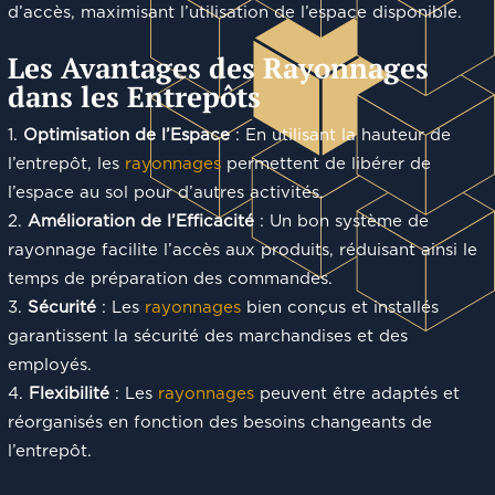
d’accès, maximisant l’utilisation de l’espace disponible.
Les Avantages des Rayonnages
dans les Entrepôts
Optimisation de l’Espace
: En utilisant la hauteur de
l’entrepôt, les
rayonnages
permettent de libérer de
l’espace au sol pour d’autres activités.
Amélioration de l’Efficacité
: Un bon système de
rayonnage facilite l’accès aux produits, réduisant ainsi le
temps de préparation des commandes.
Sécurité
: Les
rayonnages
bien conçus et installés
garantissent la sécurité des marchandises et des
employés.
Flexibilité
: Les
rayonnages
peuvent être adaptés et
réorganisés en fonction des besoins changeants de
l’entrepôt.