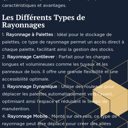
caractéristiques et avantages.
Les Différents Types de
Rayonnages
Rayonnage à Palettes
: Idéal pour le stockage de
palettes, ce type de rayonnage permet un accès direct à
chaque palette, facilitant ainsi la gestion des stocks.
Rayonnage Cantilever
: Parfait pour les charges
longues et volumineuses comme les tuyaux et les
panneaux de bois. Il offre une grande flexibilité et une
accessibilité optimale.
Rayonnage Dynamique
: Utilise des rouleaux pour
déplacer les palettes automatiquement vers l’avant,
optimisant ainsi l’espace et réduisant le temps de
manutention.
Rayonnage Mobile
: Monté sur des rails, ce type de
rayonnage peut être déplacé pour créer des allées